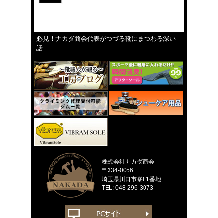
必見！ナカダ商会代表がつづる靴にまつわる深い
話
株式会社ナカダ商会
〒334-0056
埼玉県川口市峯81番地
TEL: 048-296-3073