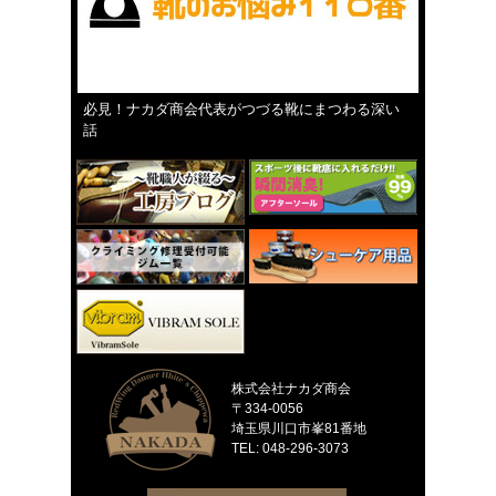
必見！ナカダ商会代表がつづる靴にまつわる深い
話
株式会社ナカダ商会
〒334-0056
埼玉県川口市峯81番地
TEL: 048-296-3073