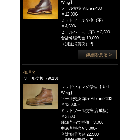
Wing】
ソール交換 Vibram430
￥12,000-
ミッドソール交換（革)
￥4,500-
ヒールベース（革) ￥2,500-
合計修理代金 19,000
（別途消費税）円
詳細を見る >
修理名
ソール交換（9013）
レッドウィング修理【Red
Wing】
ソール交換 革＋Vibram2333
￥13,000－
ミッドソール交換(合成板）
￥3,500-
踵部革当て補修 3,000-
中底革補強￥3,000-
合計修理代金 22,500