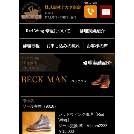
9時～17時
定休日
第2土曜日・日曜日・祝日
Red Wing
修理について
修理実績紹介
修理行程
お申し込みの流れ
お客様の声
修理実績紹介
修理名
ソール交換（9016）
レッドウィング修理【Red
Wing】
ソール交換 革＋Vibram2333
￥13,000-