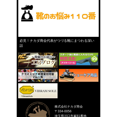
必見！ナカダ商会代表がつづる靴にまつわる深い
話
株式会社ナカダ商会
〒334-0056
埼玉県川口市峯81番地