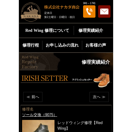
9時～17時
定休日
第2土曜日・日曜日・祝日
Red Wing
修理について
修理実績紹介
修理行程
お申し込みの流れ
お客様の声
修理実績紹介
≪ 前へ
次へ ≫
修理名
ソール交換（9075）
レッドウィング修理【Red
Wing】