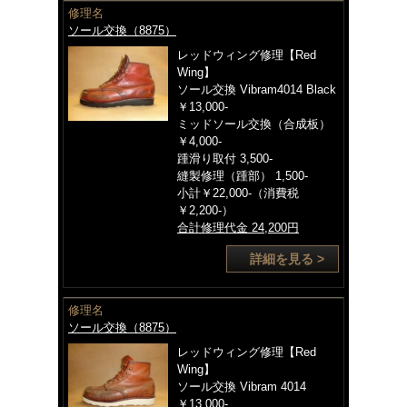
修理名
ソール交換（8875）
レッドウィング修理【Red
Wing】
ソール交換 Vibram4014 Black
￥13,000-
ミッドソール交換（合成板）
￥4,000-
踵滑り取付 3,500-
縫製修理（踵部） 1,500-
小計￥22,000-（消費税
￥2,200-）
合計修理代金 24,200円
詳細を見る >
修理名
ソール交換（8875）
レッドウィング修理【Red
Wing】
ソール交換 Vibram 4014
￥13,000-